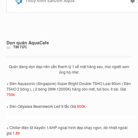
Dọn quán AquaCafe
TIN TỨC
Quán đang dọn dẹp nên cần thanh lý 1 số mặt hàng sau, mọi người xem
ủng hộ nhé:
+ Đèn Aquazonic (Singapore) Super Bright Double T5HO Lọai 90cm ( Đèn
T5HO 2 bóng ), ( 2 bóng 39W-12000K) hàng còn mới, full box, ít xài. Giá
750k
+ Đèn Odyssea Beamswork Led 9 tấc Giá
600k
+ Chiller điện tử Xaydin 1/4HP ngoại hình đẹp chạy ngon, dò nhiệt ngoài
giá
1,8tr