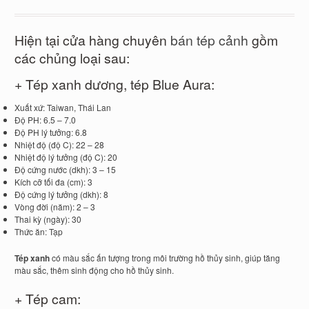
Hiện tại cửa hàng chuyên
bán tép cảnh
gồm
các chủng loại sau:
+ Tép xanh dương, tép Blue Aura:
Xuất xứ: Taiwan, Thái Lan
Độ PH: 6.5 – 7.0
Độ PH lý tưởng: 6.8
Nhiệt độ (độ C): 22 – 28
Nhiệt độ lý tưởng (độ C): 20
Độ cứng nước (dkh): 3 – 15
Kích cỡ tối đa (cm): 3
Độ cứng lý tưởng (dkh): 8
Vòng đời (năm): 2 – 3
Thai kỳ (ngày): 30
Thức ăn: Tạp
Tép xanh
có màu sắc ấn tượng trong môi trường hồ thủy sinh, giúp tăng
màu sắc, thêm sinh động cho hồ thủy sinh.
+ Tép cam: