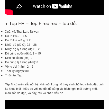
+ Tép FR – tép Fired red – tép đỏ:
Xuất xứ: Thái Lan, Taiwan
Độ PH: 6.2 – 7.5
Độ PH lý tưởng: 7.2
Nhiệt độ (độ C): 22 – 28
Nhiệt độ lý tưởng (độ C): 20
Độ cứng nước (dkh): 3 – 15
Kích cỡ tối đa (cm): 3
Độ cứng lý tưởng (dkh): 8
Vòng đời (năm): 2 – 3
Thai kỳ (ngày): 30
Thức ăn: Tạp
Tép Fr
có màu sắc nổi bật khi nuôi trong hồ thủy sinh, hồ tép cảnh, đặc tính
ko khác biệt nhiều so với tép đỏ, dễ sống và thích nghi môi trường mới,
màu sắc đỏ đẹp, vỏ dầy, râu và chân đều đỏ.