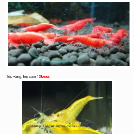
Tép vàng, tép cam
13k/con