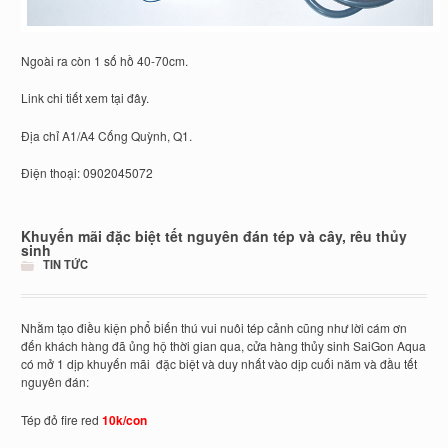
Ngoài ra còn 1 số hồ 40-70cm.
Link chi tiết xem tại đây.
Địa chỉ A1/A4 Cống Quỳnh, Q1.
Điện thoại: 0902045072
Khuyến mãi đặc biệt tết nguyên đán tép và cây, rêu thủy
sinh
TIN TỨC
Nhằm tạo điều kiện phổ biến thú vui nuôi tép cảnh cũng như lời cám ơn
đến khách hàng đã ủng hộ thời gian qua, cửa hàng thủy sinh SaiGon Aqua
có mở 1 dịp khuyến mãi đặc biệt và duy nhất vào dịp cuối năm và đầu tết
nguyên đán:
Tép đỏ fire red
10k/con