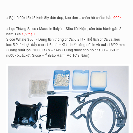
+ Bộ hồ 90x45x45 kính 8ly dán đẹp, keo đen + chân hồ chắc chắn
900k
+ Lọc Thùng Sicce ( Made In Italy ) – Siêu tiết kiệm, còn bảo hành gần 2
năm. Giá
1,5 triệu
Sicce Whale 350 : • Dung tích thùng chứa: 6.8 lít • Thể tích chứa vật liệu
lọc: 5.2 lít • Lực đẩy cao : 1.6 mét • Kích thước ống nối in và out : 16/22 mm
• Công suất lọc : 1000 lít / h – 14W • Dùng được cho hồ từ 180 – 350 lít
nước • Xuất xứ : Sicce – Ý (Bảo Hành Mô Tơ 3 Năm)