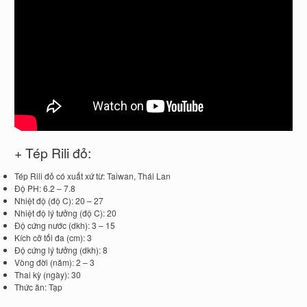
+ Tép Rili đỏ:
Tép Rili đỏ có xuất xứ từ: Taiwan, Thái Lan
Độ PH: 6.2 – 7.8
Nhiệt độ (độ C): 20 – 27
Nhiệt độ lý tưởng (độ C): 20
Độ cứng nước (dkh): 3 – 15
Kích cỡ tối đa (cm): 3
Độ cứng lý tưởng (dkh): 8
Vòng đời (năm): 2 – 3
Thai kỳ (ngày): 30
Thức ăn: Tạp