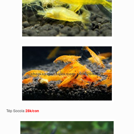
Tép Socola
28k/con