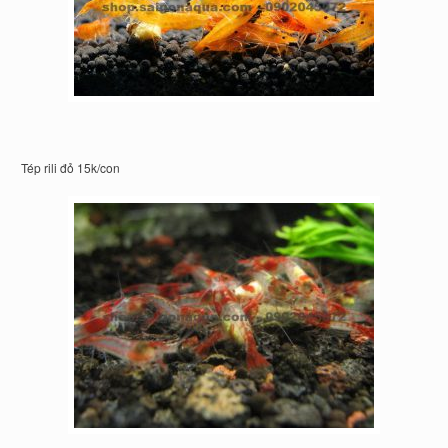
Tép rili đỏ 15k/con