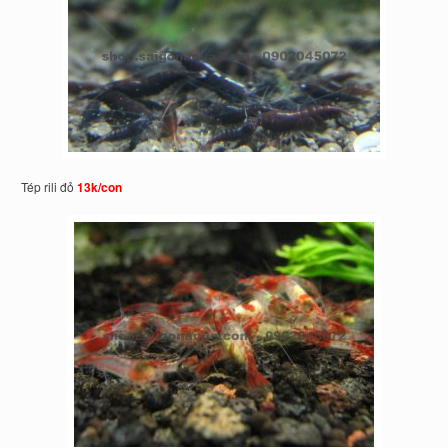
Tép rili đỏ
13k/con