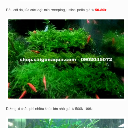
Rêu cột đá, lũa các loại: mini weeping, usfiss, pelia giá từ
50-80k
:
Dương xỉ châu phi nhiều khúc lớn nhỏ giá từ 500k-100k: