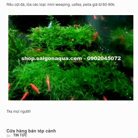
Rêu cột đá, lũa các loại: mini weeping, usfiss, pelia giá từ 60-90k:
Tks mọi người!
Cửa hàng bán tép cảnh
TIN TỨC