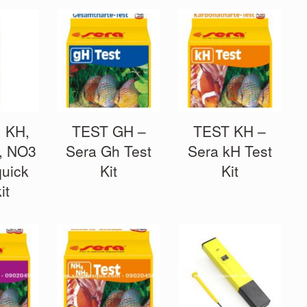
, KH,
TEST GH –
TEST KH –
, NO3
Sera Gh Test
Sera kH Test
quick
Kit
Kit
it