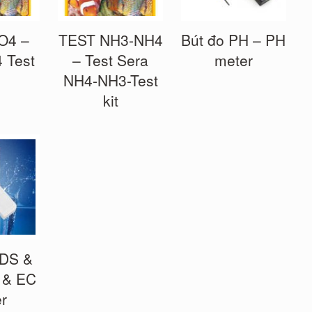
O4 –
TEST NH3-NH4
Bút đo PH – PH
 Test
– Test Sera
meter
NH4-NH3-Test
kit
TDS &
 & EC
r