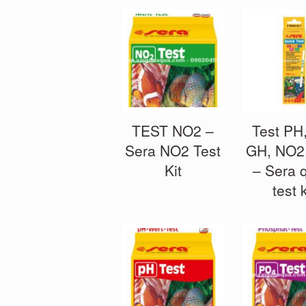
hạng
5.00
5
sao
TEST NO2 –
Test PH
Sera NO2 Test
GH, NO2
Kit
– Sera 
test k