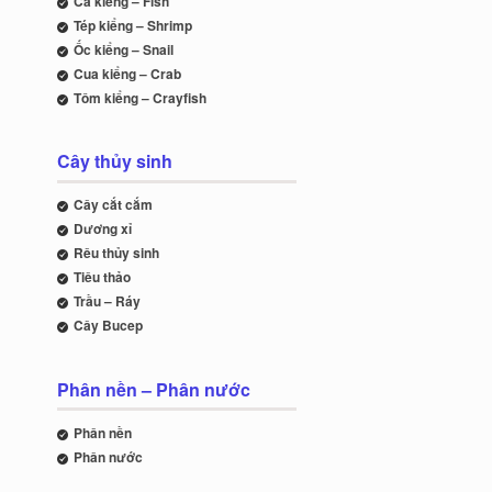
Cá kiểng – Fish
Tép kiểng – Shrimp
Ốc kiểng – Snail
Cua kiểng – Crab
Tôm kiểng – Crayfish
Cây thủy sinh
Cây cắt cắm
Dương xỉ
Rêu thủy sinh
Tiêu thảo
Trầu – Ráy
Cây Bucep
Phân nền – Phân nước
Phân nền
Phân nước