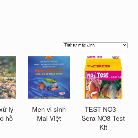
xử lý
Men vi sinh
TEST NO3 –
o hồ
Mai Việt
Sera NO3 Test
Kit