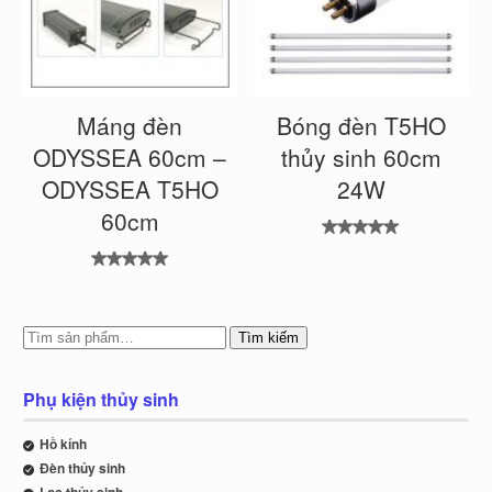
Máng đèn
Bóng đèn T5HO
ODYSSEA 60cm –
thủy sinh 60cm
ODYSSEA T5HO
24W
60cm
Được xếp
hạng
5.00
5
Được xếp
sao
hạng
5.00
5
sao
Tìm kiếm
Phụ kiện thủy sinh
Hồ kính
Đèn thủy sinh
Lọc thủy sinh