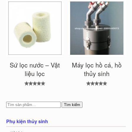
Sứ lọc nước – Vật
Máy lọc hồ cá, hồ
liệu lọc
thủy sinh
Được xếp
Được xếp
hạng
hạng
5.00
5
5.00
5
sao
sao
Tìm kiếm
Phụ kiện thủy sinh