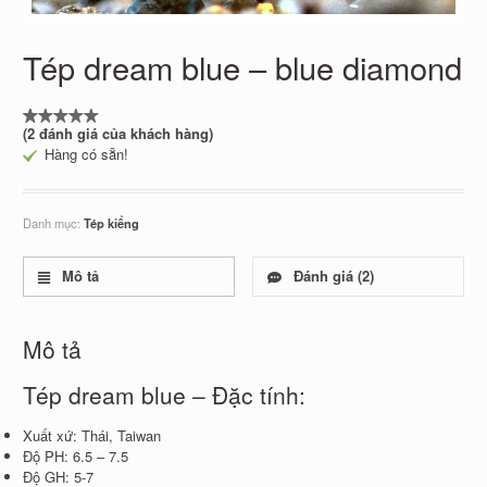
Tép dream blue – blue diamond
(
2
đánh giá của khách hàng)
5.00
1
trên 5
Hàng có sẵn!
dựa
trên
đánh
giá
Danh mục:
Tép kiểng
Mô tả
Đánh giá (2)
Mô tả
Tép dream blue – Đặc tính:
Xuất xứ: Thái, Taiwan
Độ PH: 6.5 – 7.5
Độ GH: 5-7