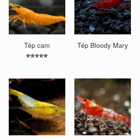
Tép cam
Tép Bloody Mary
Được xếp
hạng
5.00
5
sao