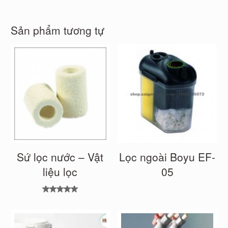
Sản phẩm tương tự
Sứ lọc nước – Vật
Lọc ngoài Boyu EF-
liệu lọc
05
Được xếp
hạng
5.00
5
sao