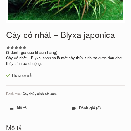
Cây cỏ nhật – Blyxa japonica
(
3
đánh giá của khách hàng)
5.00
1
trên 5
Cây cỏ nhật – Blyxa japonica là một cây thủy sinh rất được dân chơi
dựa
thủy sinh ưa chuộng.
trên
đánh
giá
Hàng có sẵn!
Danh mục:
Cây thủy sinh cắt cắm
Mô tả
Đánh giá (3)
Mô tả