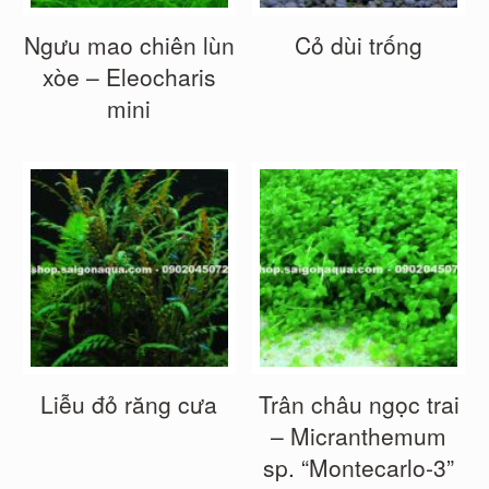
Ngưu mao chiên lùn
Cỏ dùi trống
xòe – Eleocharis
mini
Liễu đỏ răng cưa
Trân châu ngọc trai
– Micranthemum
sp. “Montecarlo-3”