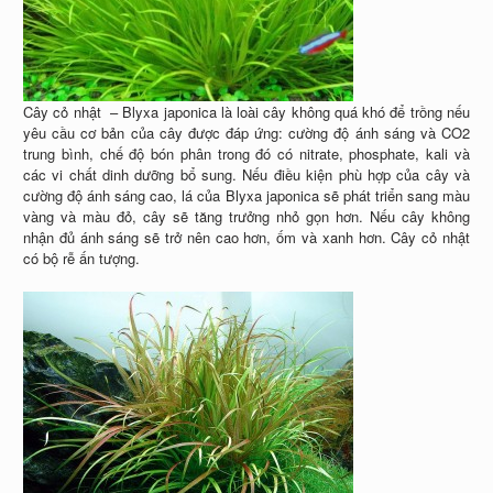
Cây cỏ nhật – Blyxa japonica là loài cây không quá khó để trồng nếu
yêu cầu cơ bản của cây được đáp ứng: cường độ ánh sáng và CO2
trung bình, chế độ bón phân trong đó có nitrate, phosphate, kali và
các vi chất dinh dưỡng bổ sung. Nếu điều kiện phù hợp của cây và
cường độ ánh sáng cao, lá của Blyxa japonica sẽ phát triển sang màu
vàng và màu đỏ, cây sẽ tăng trưởng nhỏ gọn hơn. Nếu cây không
nhận đủ ánh sáng sẽ trở nên cao hơn, ốm và xanh hơn. Cây cỏ nhật
có bộ rễ ấn tượng.