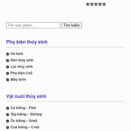
Được xếp
hạng
5.00
5
sao
Tìm kiếm
Phụ kiện thủy sinh
Hồ kính
Đèn thủy sinh
Lọc thủy sinh
Phụ kiện Co2
Máy bơm
Vật nuôi thủy sinh
Cá kiểng – Fish
Tép kiểng – Shrimp
Ốc kiểng – Snail
Cua kiểng – Crab