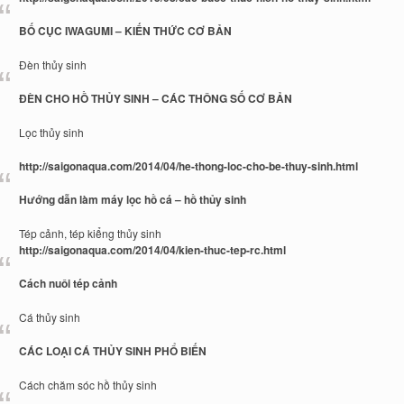
BỐ CỤC IWAGUMI – KIẾN THỨC CƠ BẢN
Đèn thủy sinh
ĐÈN CHO HỒ THỦY SINH – CÁC THÔNG SỐ CƠ BẢN
Lọc thủy sinh
http://saigonaqua.com/2014/04/he-thong-loc-cho-be-thuy-sinh.html
Hướng dẫn làm máy lọc hồ cá – hồ thủy sinh
Tép cảnh, tép kiểng thủy sinh
http://saigonaqua.com/2014/04/kien-thuc-tep-rc.html
Cách nuôi tép cảnh
Cá thủy sinh
CÁC LOẠI CÁ THỦY SINH PHỔ BIẾN
Cách chăm sóc hồ thủy sinh