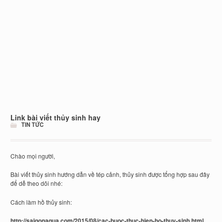
Link bài viết thủy sinh hay
TIN TỨC
Chào mọi người,
Bài viết thủy sinh hướng dẫn về tép cảnh, thủy sinh được tổng hợp sau đây
để dễ theo dõi nhé:
Cách làm hồ thủy sinh:
http://saigonaqua.com/2015/08/cac-buoc-thuc-hien-ho-thuy-sinh.html