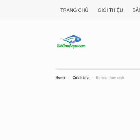
TRANG CHỦ
GIỚI THIỆU
BẢ
Home
/
Cửa hàng
/
Bonsai thủy sinh