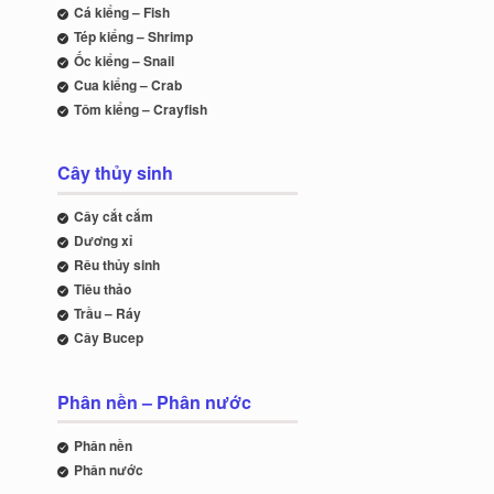
Cá kiểng – Fish
Tép kiểng – Shrimp
Ốc kiểng – Snail
Cua kiểng – Crab
Tôm kiểng – Crayfish
Cây thủy sinh
Cây cắt cắm
Dương xỉ
Rêu thủy sinh
Tiêu thảo
Trầu – Ráy
Cây Bucep
Phân nền – Phân nước
Phân nền
Phân nước