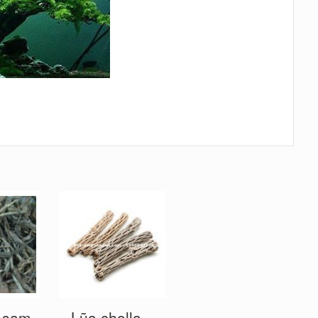
h sam
Lũa cholla –