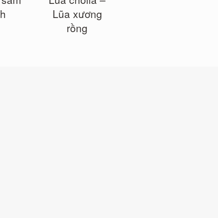
nh
Lũa xương
rồng