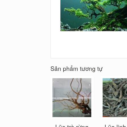
Sản phẩm tương tự
Lũa trà rừng
Lũa lin