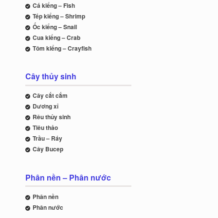
Cá kiểng – Fish
Tép kiểng – Shrimp
Ốc kiểng – Snail
Cua kiểng – Crab
Tôm kiểng – Crayfish
Cây thủy sinh
Cây cắt cắm
Dương xỉ
Rêu thủy sinh
Tiêu thảo
Trầu – Ráy
Cây Bucep
Phân nền – Phân nước
Phân nền
Phân nước