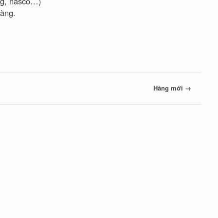
ng, nasco…)
àng.
Hàng mới
→