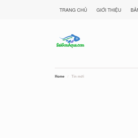
TRANG CHỦ
GIỚI THIỆU
BẢ
Home
/
Tin mới